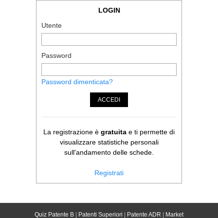
LOGIN
Utente
Password
Password dimenticata?
ACCEDI
La registrazione è
gratuita
e ti permette di
visualizzare statistiche personali
sull'andamento delle schede.
Registrati
Quiz Patente B
|
Patenti Superiori
|
Patente ADR
|
Market