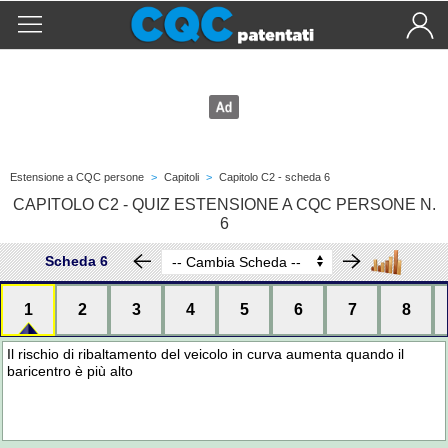
Estensione a CQC persone
>
Capitoli
>
Capitolo C2 - scheda 6
CAPITOLO C2 - QUIZ ESTENSIONE A CQC PERSONE N.
6
Scheda 6
1
2
3
4
5
6
7
8
Il rischio di ribaltamento del veicolo in curva aumenta quando il
baricentro è più alto