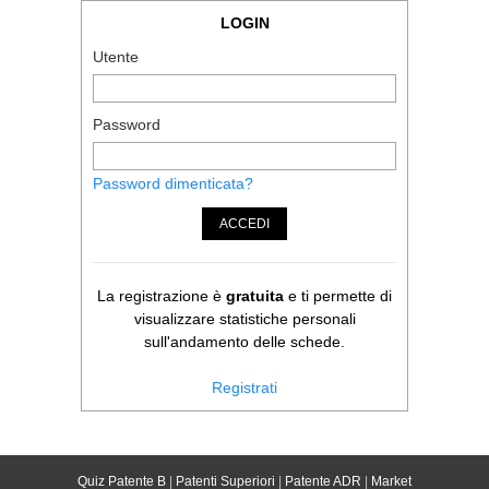
LOGIN
Utente
Password
Password dimenticata?
ACCEDI
La registrazione è
gratuita
e ti permette di
visualizzare statistiche personali
sull'andamento delle schede.
Registrati
Quiz Patente B
|
Patenti Superiori
|
Patente ADR
|
Market