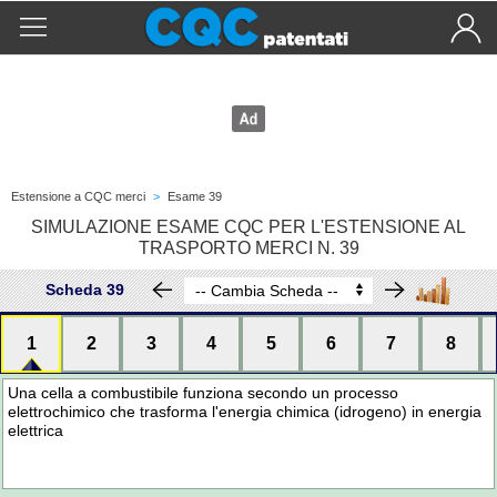
Estensione a CQC merci
>
Esame 39
SIMULAZIONE ESAME CQC PER L'ESTENSIONE AL
TRASPORTO MERCI N. 39
Scheda 39
1
2
3
4
5
6
7
8
Una cella a combustibile funziona secondo un processo
elettrochimico che trasforma l'energia chimica (idrogeno) in energia
elettrica