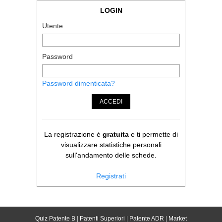
LOGIN
Utente
Password
Password dimenticata?
ACCEDI
La registrazione è
gratuita
e ti permette di
visualizzare statistiche personali
sull'andamento delle schede.
Registrati
Quiz Patente B
|
Patenti Superiori
|
Patente ADR
|
Market