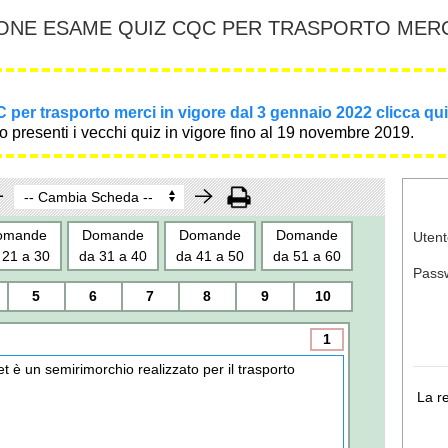
ONE ESAME QUIZ CQC PER TRASPORTO MERCI
 per trasporto merci in vigore dal 3 gennaio 2022 clicca qui
 presenti i vecchi quiz in vigore fino al 19 novembre 2019.
omande
Domande
Domande
Domande
Utent
 21 a 30
da 31 a 40
da 41 a 50
da 51 a 60
Pass
5
6
7
8
9
10
1
et è un semirimorchio realizzato per il trasporto
La r