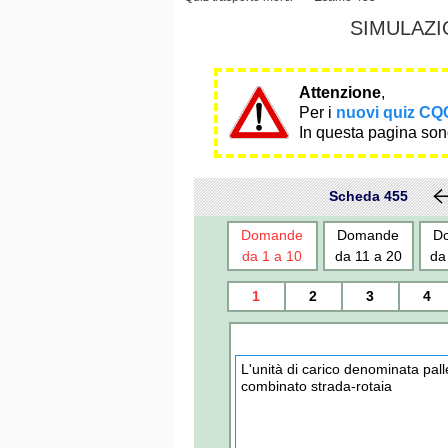
SIMULAZI
Attenzione
,
Per i
nuovi quiz CQC
In questa pagina sono
Scheda 455
Domande
Domande
D
da 1 a 10
da 11 a 20
da
1
2
3
4
L'unità di carico denominata pall
combinato strada-rotaia