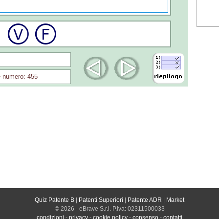
 numero: 455
Quiz Patente B
|
Patenti Superiori
|
Patente ADR
|
Market
© 2026 - eBrave S.r.l. P.iva: 02311500033
condizioni
-
privacy
-
cookie policy
-
consenso
-
contatti