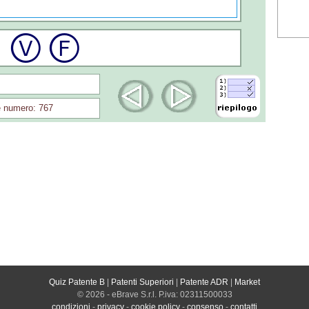
 numero: 767
Quiz Patente B
|
Patenti Superiori
|
Patente ADR
|
Market
© 2026 - eBrave S.r.l. P.iva: 02311500033
condizioni
-
privacy
-
cookie policy
-
consenso
-
contatti