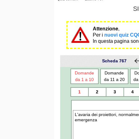
S
Attenzione
,
Per i
nuovi quiz CQC
In questa pagina sono
Scheda 767
Domande
Domande
D
da 1 a 10
da 11 a 20
da
1
2
3
4
L'avaria dei proiettori, normalme
emergenza