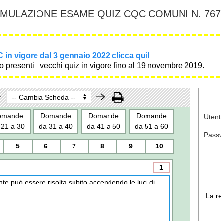
IMULAZIONE ESAME QUIZ CQC COMUNI N. 767
 in vigore dal 3 gennaio 2022 clicca qui!
 presenti i vecchi quiz in vigore fino al 19 novembre 2019.
omande
Domande
Domande
Domande
Utent
 21 a 30
da 31 a 40
da 41 a 50
da 51 a 60
Pass
5
6
7
8
9
10
1
nte può essere risolta subito accendendo le luci di
La r