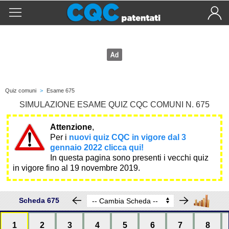
Quiz comuni
>
Esame 675
SIMULAZIONE ESAME QUIZ CQC COMUNI N. 675
Attenzione
,
Per i
nuovi quiz CQC in vigore dal 3
gennaio 2022 clicca qui!
In questa pagina sono presenti i vecchi quiz
in vigore fino al 19 novembre 2019.
Scheda 675
1
2
3
4
5
6
7
8