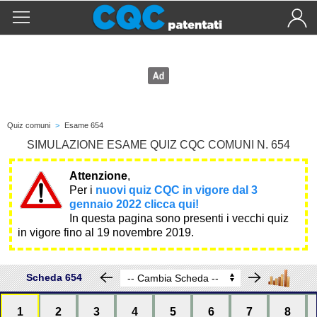
Quiz comuni
>
Esame 654
SIMULAZIONE ESAME QUIZ CQC COMUNI N. 654
Attenzione
,
Per i
nuovi quiz CQC in vigore dal 3
gennaio 2022 clicca qui!
In questa pagina sono presenti i vecchi quiz
in vigore fino al 19 novembre 2019.
Scheda 654
1
2
3
4
5
6
7
8