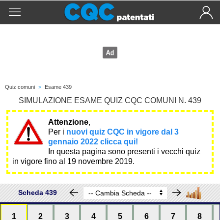
Quiz comuni
>
Esame 439
SIMULAZIONE ESAME QUIZ CQC COMUNI N. 439
Attenzione
,
Per i
nuovi quiz CQC in vigore dal 3
gennaio 2022 clicca qui!
In questa pagina sono presenti i vecchi quiz
in vigore fino al 19 novembre 2019.
Scheda 439
1
2
3
4
5
6
7
8