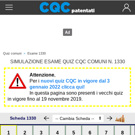
Quiz comuni
>
Esame 1330
SIMULAZIONE ESAME QUIZ CQC COMUNI N. 1330
Attenzione
,
Per i
nuovi quiz CQC in vigore dal 3
gennaio 2022 clicca qui!
In questa pagina sono presenti i vecchi quiz
in vigore fino al 19 novembre 2019.
Scheda 1330
1
2
3
4
5
6
7
8