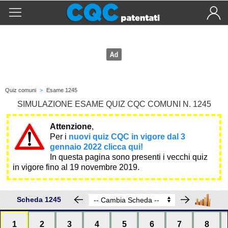
Quiz comuni
>
Esame 1245
SIMULAZIONE ESAME QUIZ CQC COMUNI N. 1245
Attenzione
,
Per i
nuovi quiz CQC in vigore dal 3
gennaio 2022 clicca qui!
In questa pagina sono presenti i vecchi quiz
in vigore fino al 19 novembre 2019.
Scheda 1245
1
2
3
4
5
6
7
8