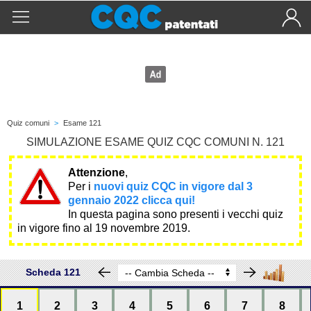
Quiz comuni
>
Esame 121
SIMULAZIONE ESAME QUIZ CQC COMUNI N. 121
Attenzione
,
Per i
nuovi quiz CQC in vigore dal 3
gennaio 2022 clicca qui!
In questa pagina sono presenti i vecchi quiz
in vigore fino al 19 novembre 2019.
Scheda 121
1
2
3
4
5
6
7
8