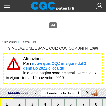
Quiz comuni
>
Esame 1098
SIMULAZIONE ESAME QUIZ CQC COMUNI N. 1098
Attenzione
,
Per i
nuovi quiz CQC in vigore dal 3
gennaio 2022 clicca qui!
In questa pagina sono presenti i vecchi quiz
in vigore fino al 19 novembre 2019.
Scheda 1098
1
2
3
4
5
6
7
8