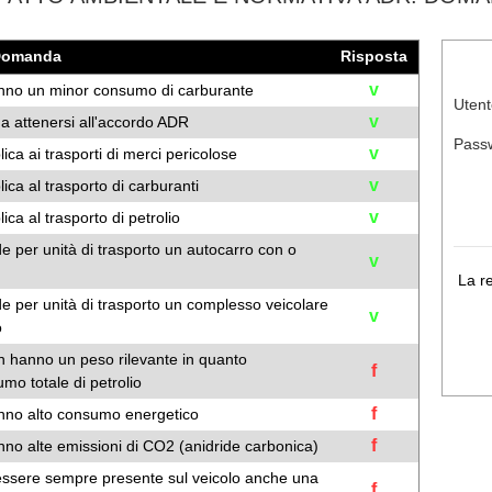
Domanda
Risposta
v
hanno un minor consumo di carburante
Utent
v
a attenersi all'accordo ADR
Pass
v
ca ai trasporti di merci pericolose
v
ica al trasporto di carburanti
v
ca al trasporto di petrolio
e per unità di trasporto un autocarro con o
v
La r
e per unità di trasporto un complesso veicolare
v
o
on hanno un peso rilevante in quanto
f
mo totale di petrolio
f
anno alto consumo energetico
f
nno alte emissioni di CO2 (anidride carbonica)
 essere sempre presente sul veicolo anche una
f